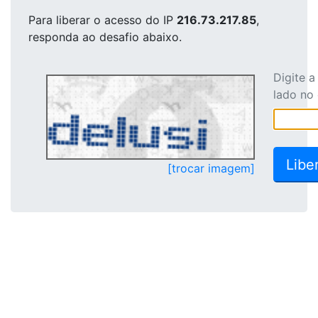
Para liberar o acesso
do IP
216.73.217.85
,
responda ao desafio abaixo.
Digite 
lado no
[trocar imagem]