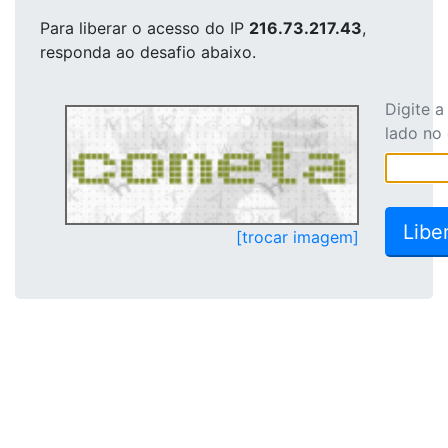
Para liberar o acesso
do IP
216.73.217.43
,
responda ao desafio abaixo.
Digite 
lado no
[trocar imagem]