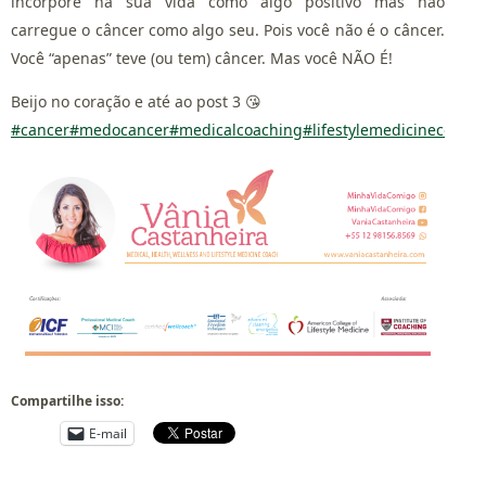
incorpore na sua vida como algo positivo mas não
carregue o câncer como algo seu. Pois você não é o câncer.
Você “apenas” teve (ou tem) câncer. Mas você NÃO É!
Beijo no coração e até ao post 3 😘
#cancer
#medocancer
#medicalcoaching
#lifestylemedicinecoach
Compartilhe isso:
E-mail