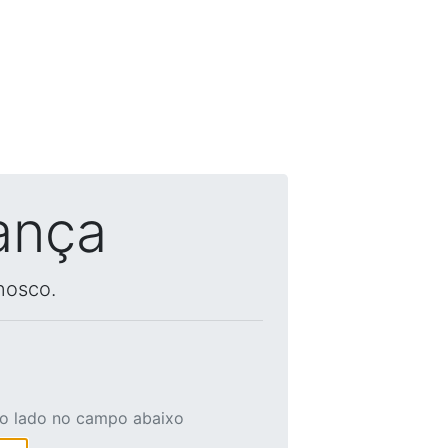
ança
nosco.
ao lado no campo abaixo