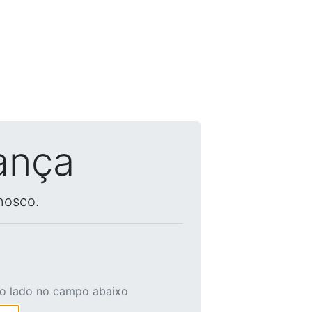
ança
nosco.
ao lado no campo abaixo