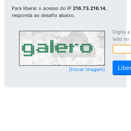
Para liberar o acesso
do IP
216.73.216.14
,
responda ao desafio abaixo.
Digite 
lado no
[trocar imagem]