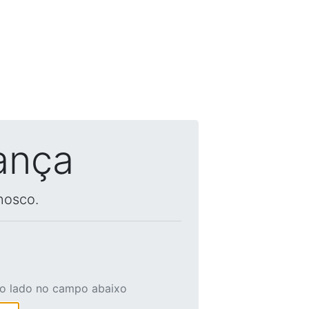
ança
nosco.
ao lado no campo abaixo