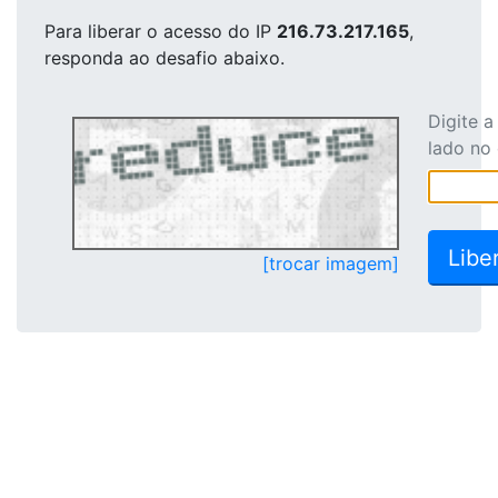
Para liberar o acesso
do IP
216.73.217.165
,
responda ao desafio abaixo.
Digite 
lado no
[trocar imagem]