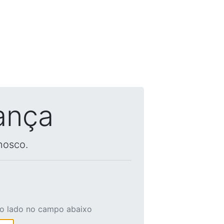
ança
nosco.
ao lado no campo abaixo