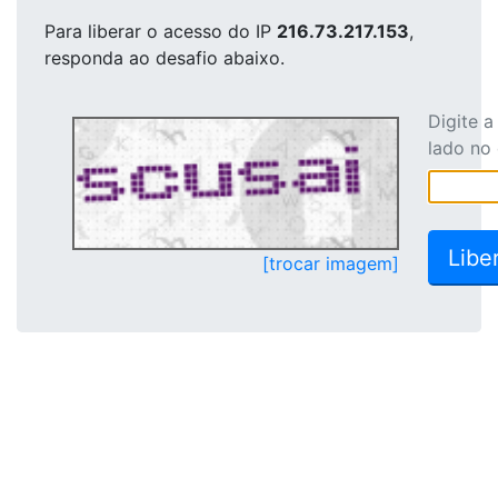
Para liberar o acesso
do IP
216.73.217.153
,
responda ao desafio abaixo.
Digite 
lado no
[trocar imagem]