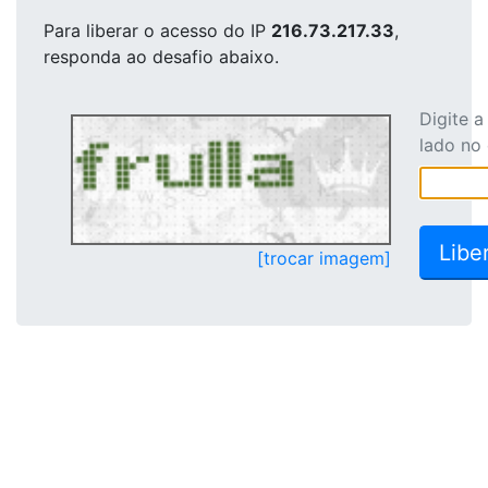
Para liberar o acesso
do IP
216.73.217.33
,
responda ao desafio abaixo.
Digite 
lado no
[trocar imagem]