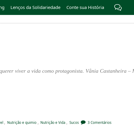
ng
Lenços da Solidariedade
Conte sua História
querer viver a vida como protagonista. Vânia Castanheira – 
el
,
Nutrição e quimio
,
Nutrição e Vida
,
Sucos
3 Comentários