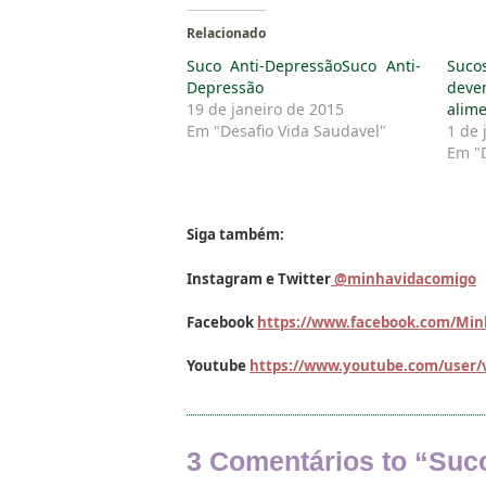
Relacionado
Suco Anti-DepressãoSuco Anti-
Suco
Depressão
deve
19 de janeiro de 2015
alim
Em "Desafio Vida Saudavel"
1 de 
Em "D
Siga também:
Instagram e Twitter
@minhavidacomigo
Facebook
https://www.facebook.com/Mi
Youtube
https://www.youtube.com/user/
3 Comentários to “
Suco