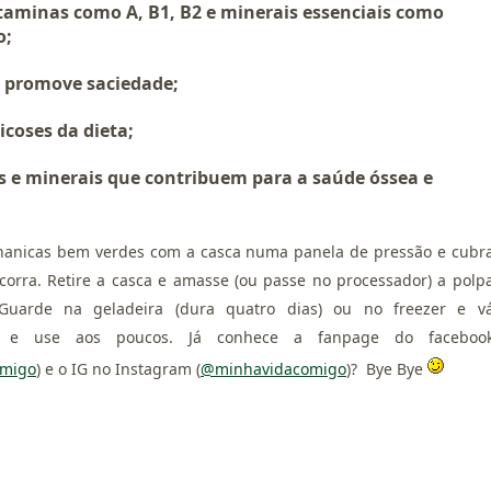
vitaminas como A, B1, B2 e minerais essenciais como
o;
 promove saciedade;
icoses da dieta;
s e minerais que contribuem para a saúde óssea e
nanicas bem verdes com a casca numa panela de pressão e cubr
orra. Retire a casca e amasse (ou passe no processador) a polp
uarde na geladeira (dura quatro dias) ou no freezer e v
) e use aos poucos. Já conhece a fanpage do faceboo
omigo
) e o IG no Instagram (
@minhavidacomigo
)? Bye Bye