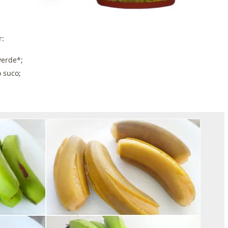
r:
verde*;
 suco;