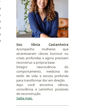
r
o
s
o
a
o
o
Sou Vânia Castanheira
Acompanho mulheres que
atravessaram câncer, burnout ou
crises profundas e agora precisam
reconstruir a própria base.
Integro neurociência do
comportamento, medicina do
estilo de vida e escuta profunda
para transformar dor em direção.
Aqui você encontra ciência,
consciência e caminhos possíveis
de reconstrução.
Saiba mais.