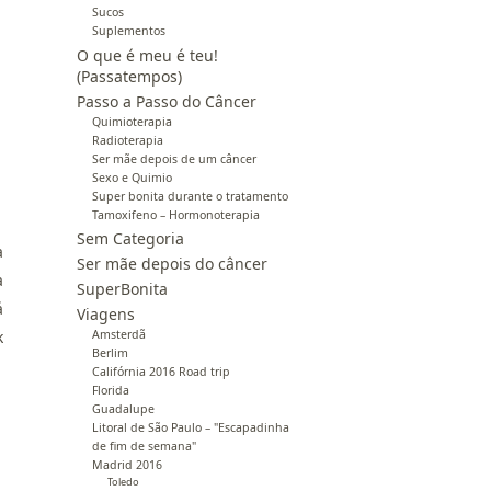
Sucos
Suplementos
O que é meu é teu!
(Passatempos)
Passo a Passo do Câncer
Quimioterapia
Radioterapia
Ser mãe depois de um câncer
Sexo e Quimio
Super bonita durante o tratamento
Tamoxifeno – Hormonoterapia
Sem Categoria
a
Ser mãe depois do câncer
a
SuperBonita
á
Viagens
k
Amsterdã
Berlim
Califórnia 2016 Road trip
Florida
Guadalupe
Litoral de São Paulo – "Escapadinha
de fim de semana"
Madrid 2016
Toledo