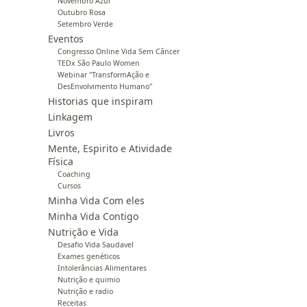
Novembro Azul
Outubro Rosa
Setembro Verde
Eventos
Congresso Online Vida Sem Câncer
TEDx São Paulo Women
Webinar "TransformAção e
DesEnvolvimento Humano"
Historias que inspiram
Linkagem
Livros
Mente, Espirito e Atividade
Física
Coaching
Cursos
Minha Vida Com eles
Minha Vida Contigo
Nutrição e Vida
Desafio Vida Saudavel
Exames genéticos
Intolerâncias Alimentares
Nutrição e quimio
Nutrição e radio
Receitas