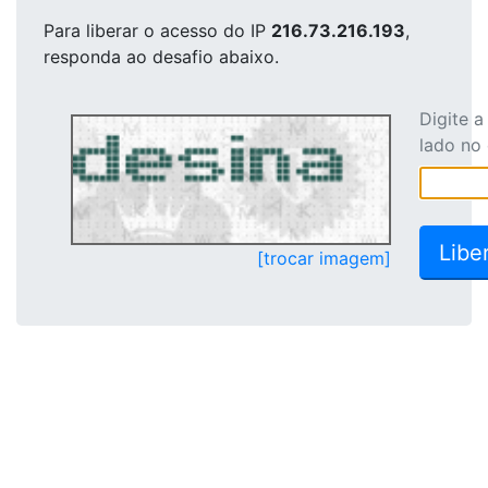
Para liberar o acesso
do IP
216.73.216.193
,
responda ao desafio abaixo.
Digite 
lado no
[trocar imagem]