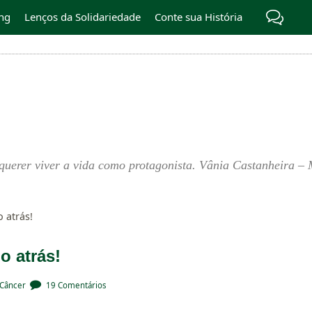
ng
Lenços da Solidariedade
Conte sua História
querer viver a vida como protagonista. Vânia Castanheira – 
 atrás!
 atrás!
 Câncer
19 Comentários