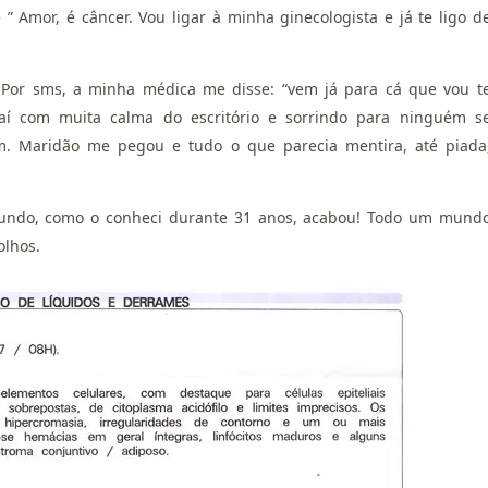
” Amor, é câncer. Vou ligar à minha ginecologista e já te ligo d
r. Por sms, a minha médica me disse: “vem já para cá que vou t
aí com muita calma do escritório e sorrindo para ninguém s
m. Maridão me pegou e tudo o que parecia mentira, até piada
undo, como o conheci durante 31 anos, acabou! Todo um mund
olhos.