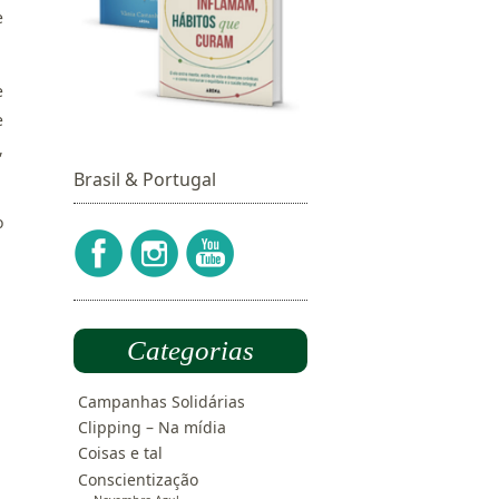
e
e
e
,
Brasil & Portugal
o
Categorias
Campanhas Solidárias
Clipping – Na mídia
Coisas e tal
Conscientização