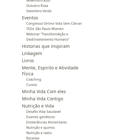
Novembro Azul
Outubro Rosa
Setembro Verde
Eventos
Congresso Online Vida Sem Câncer
TEDx São Paulo Women
Webinar "TransformAção e
DesEnvolvimento Humano"
Historias que inspiram
Linkagem
Livros
Mente, Espirito e Atividade
Física
Coaching
Cursos
Minha Vida Com eles
Minha Vida Contigo
Nutrição e Vida
Desafio Vida Saudavel
Exames genéticos
Intolerâncias Alimentares
Nutrição e quimio
Nutrição e radio
Receitas