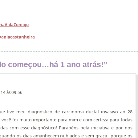
nhaVidaComigo
vaniacastanheira
do começou…há 1 ano atrás!
”
014 às 09:56
e tive meu diagnóstico de carcinoma ductal invasivo ao 28
e você foi muito importante para mim e com certeza para todas
as com esse diagnóstico! Parabéns pela iniciativa e por nos
o quando os dias amanhecem nublados e sem graça…porque os