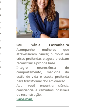
s
a
o
s
e
”
e
Sou Vânia Castanheira
e
Acompanho mulheres que
e
atravessaram câncer, burnout ou
crises profundas e agora precisam
,
reconstruir a própria base.
m
Integro neurociência do
comportamento, medicina do
.
estilo de vida e escuta profunda
para transformar dor em direção.
Aqui você encontra ciência,
consciência e caminhos possíveis
de reconstrução.
Saiba mais.