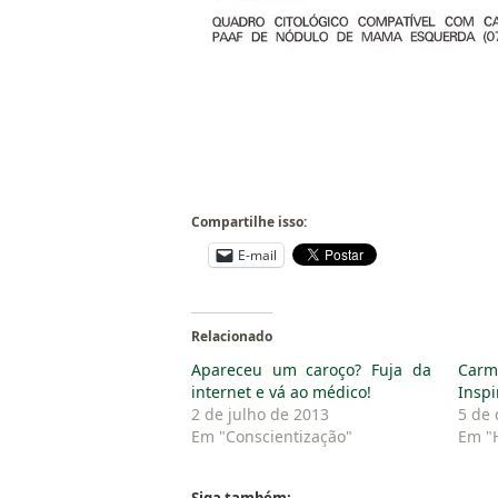
Compartilhe isso:
E-mail
Relacionado
Apareceu um caroço? Fuja da
Carm
internet e vá ao médico!
Insp
2 de julho de 2013
5 de
Em "Conscientização"
Em "H
Siga também: