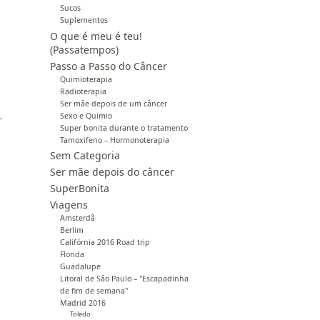
Sucos
Suplementos
O que é meu é teu!
(Passatempos)
Passo a Passo do Câncer
Quimioterapia
Radioterapia
Ser mãe depois de um câncer
Sexo e Quimio
Super bonita durante o tratamento
Tamoxifeno – Hormonoterapia
Sem Categoria
Ser mãe depois do câncer
SuperBonita
Viagens
Amsterdã
Berlim
Califórnia 2016 Road trip
Florida
Guadalupe
Litoral de São Paulo – "Escapadinha
de fim de semana"
Madrid 2016
Toledo