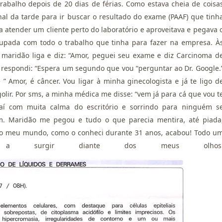
trabalho depois de 20 dias de férias. Como estava cheia de coisa
final da tarde para ir buscar o resultado do exame (PAAF) que tinh
a atender um cliente perto do laboratório e aproveitava e pegava 
upada com todo o trabalho que tinha para fazer na empresa. À
o maridão liga e diz: “Amor, peguei seu exame e diz Carcinoma d
 respondi: “Espera um segundo que vou “perguntar ao Dr. Google.
” Amor, é câncer. Vou ligar à minha ginecologista e já te ligo d
golir. Por sms, a minha médica me disse: “vem já para cá que vou t
aí com muita calma do escritório e sorrindo para ninguém s
m. Maridão me pegou e tudo o que parecia mentira, até piada
 o meu mundo, como o conheci durante 31 anos, acabou! Todo u
 a surgir diante dos meus olhos