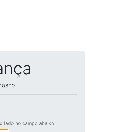
ança
nosco.
ao lado no campo abaixo