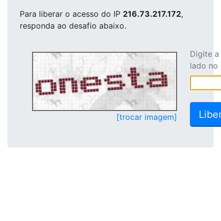
Para liberar o acesso
do IP
216.73.217.172
,
responda ao desafio abaixo.
Digite 
lado no
[trocar imagem]