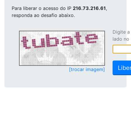
Para liberar o acesso
do IP
216.73.216.61
,
responda ao desafio abaixo.
Digite 
lado no
[trocar imagem]