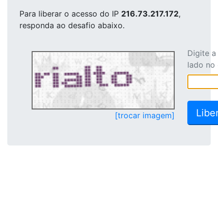
Para liberar o acesso
do IP
216.73.217.172
,
responda ao desafio abaixo.
Digite 
lado no
[trocar imagem]