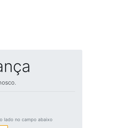
ança
nosco.
ao lado no campo abaixo