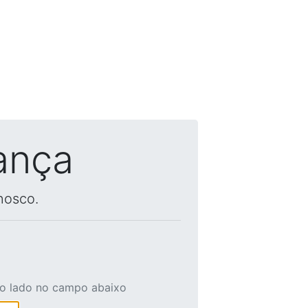
ança
nosco.
ao lado no campo abaixo