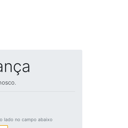
ança
nosco.
ao lado no campo abaixo