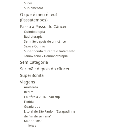
Sucos
Suplementos
O que é meu é teu!
(Passatempos)
Passo a Passo do Câncer
Quimioterapia
Radioterapia
Ser mãe depois de um câncer
Sexo e Quimio
Super bonita durante o tratamento
Tamoxifeno – Hormonoterapia
Sem Categoria
Ser mãe depois do câncer
SuperBonita
Viagens
Amsterdã
Berlim
Califórnia 2016 Road trip
Florida
Guadalupe
Litoral de São Paulo – "Escapadinha
de fim de semana"
Madrid 2016
Toledo