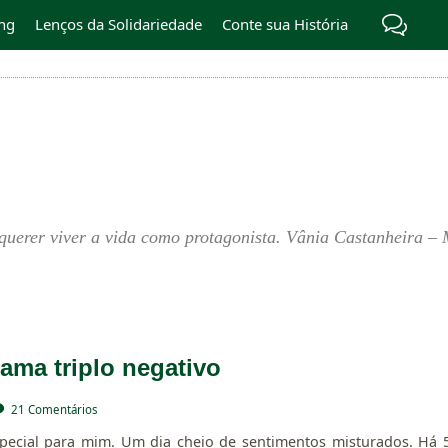
ng
Lenços da Solidariedade
Conte sua História
querer viver a vida como protagonista. Vânia Castanheira – 
ama triplo negativo
21 Comentários
pecial para mim. Um dia cheio de sentimentos misturados. Há 