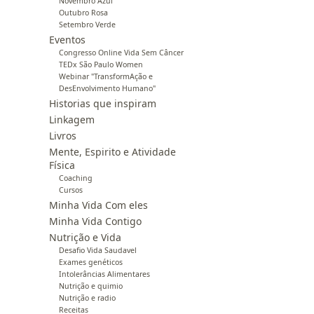
Novembro Azul
Outubro Rosa
Setembro Verde
Eventos
Congresso Online Vida Sem Câncer
TEDx São Paulo Women
Webinar "TransformAção e
DesEnvolvimento Humano"
Historias que inspiram
Linkagem
Livros
Mente, Espirito e Atividade
Física
Coaching
Cursos
Minha Vida Com eles
Minha Vida Contigo
Nutrição e Vida
Desafio Vida Saudavel
Exames genéticos
Intolerâncias Alimentares
Nutrição e quimio
Nutrição e radio
Receitas