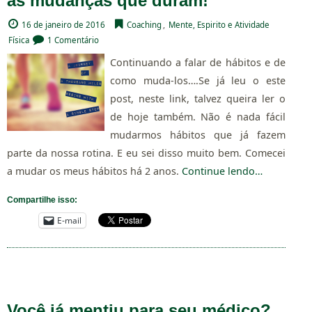
as mudanças que duram!
16 de janeiro de 2016
Coaching
,
Mente, Espirito e Atividade
Física
1 Comentário
Continuando a falar de hábitos e de
como muda-los….Se já leu o este
post, neste link, talvez queira ler o
de hoje também. Não é nada fácil
mudarmos hábitos que já fazem
parte da nossa rotina. E eu sei disso muito bem. Comecei
a mudar os meus hábitos há 2 anos.
Continue lendo…
Compartilhe isso:
E-mail
Você já mentiu para seu médico?