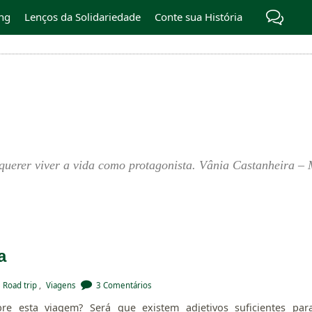
ng
Lenços da Solidariedade
Conte sua História
querer viver a vida como protagonista. Vânia Castanheira – 
a
 Road trip
,
Viagens
3 Comentários
re esta viagem? Será que existem adjetivos suficientes par