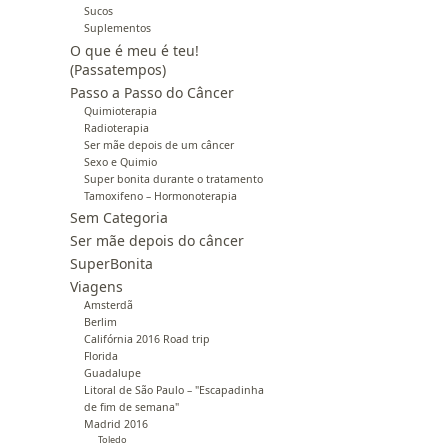
Sucos
Suplementos
O que é meu é teu!
(Passatempos)
Passo a Passo do Câncer
Quimioterapia
Radioterapia
Ser mãe depois de um câncer
Sexo e Quimio
Super bonita durante o tratamento
Tamoxifeno – Hormonoterapia
Sem Categoria
Ser mãe depois do câncer
SuperBonita
Viagens
Amsterdã
Berlim
Califórnia 2016 Road trip
Florida
Guadalupe
Litoral de São Paulo – "Escapadinha
de fim de semana"
Madrid 2016
Toledo