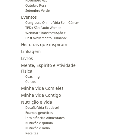
Novembro Azul
Outubro Rosa
Setembro Verde
Eventos
Congresso Online Vida Sem Câncer
TEDx São Paulo Women
Webinar "TransformAção e
DesEnvolvimento Humano"
Historias que inspiram
Linkagem
Livros
Mente, Espirito e Atividade
Física
Coaching
Cursos
Minha Vida Com eles
Minha Vida Contigo
Nutrição e Vida
Desafio Vida Saudavel
Exames genéticos
Intolerâncias Alimentares
Nutrição e quimio
Nutrição e radio
Receitas