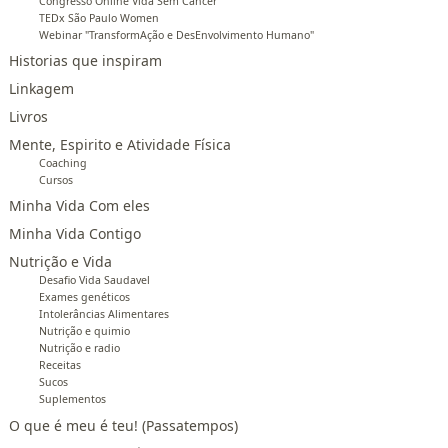
Congresso Online Vida Sem Câncer
TEDx São Paulo Women
Webinar "TransformAção e DesEnvolvimento Humano"
Historias que inspiram
Linkagem
Livros
Mente, Espirito e Atividade Física
Coaching
Cursos
Minha Vida Com eles
Minha Vida Contigo
Nutrição e Vida
Desafio Vida Saudavel
Exames genéticos
Intolerâncias Alimentares
Nutrição e quimio
Nutrição e radio
Receitas
Sucos
Suplementos
O que é meu é teu! (Passatempos)