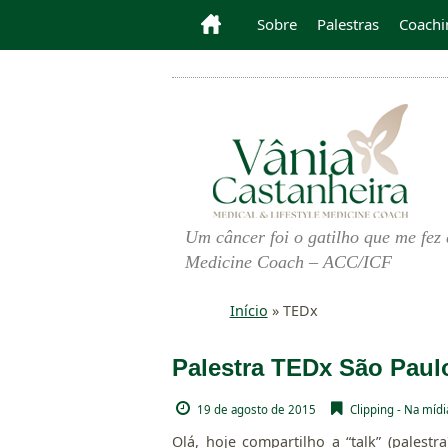
Sobre
Palestras
Coachi
Um câncer foi o gatilho que me fez 
Medicine Coach – ACC/ICF
Início
»
TEDx
Palestra TEDx São Pau
19 de agosto de 2015
Clipping - Na mídi
Olá, hoje compartilho a “talk” (pale