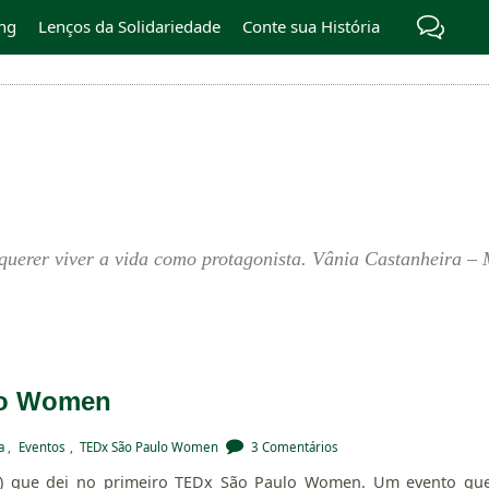
ng
Lenços da Solidariedade
Conte sua História
querer viver a vida como protagonista. Vânia Castanheira – 
lo Women
a
,
Eventos
,
TEDx São Paulo Women
3 Comentários
stra) que dei no primeiro TEDx São Paulo Women. Um evento qu