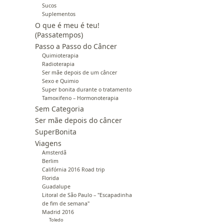
Sucos
Suplementos
O que é meu é teu!
(Passatempos)
Passo a Passo do Câncer
Quimioterapia
Radioterapia
Ser mãe depois de um câncer
Sexo e Quimio
Super bonita durante o tratamento
Tamoxifeno – Hormonoterapia
Sem Categoria
Ser mãe depois do câncer
SuperBonita
Viagens
Amsterdã
Berlim
Califórnia 2016 Road trip
Florida
Guadalupe
Litoral de São Paulo – "Escapadinha
de fim de semana"
Madrid 2016
Toledo