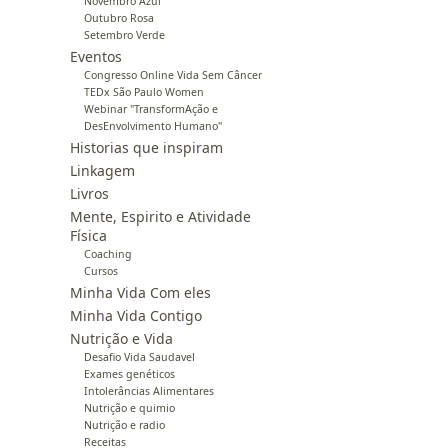
Novembro Azul
Outubro Rosa
Setembro Verde
Eventos
Congresso Online Vida Sem Câncer
TEDx São Paulo Women
Webinar "TransformAção e
DesEnvolvimento Humano"
Historias que inspiram
Linkagem
Livros
Mente, Espirito e Atividade
Física
Coaching
Cursos
Minha Vida Com eles
Minha Vida Contigo
Nutrição e Vida
Desafio Vida Saudavel
Exames genéticos
Intolerâncias Alimentares
Nutrição e quimio
Nutrição e radio
Receitas