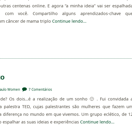
utras centenas online. E agora “a minha ideia” vai ser espalhad
om você. Compartilho alguns aprendizados-chave qu
um câncer de mama triplo
Continue lendo…
to
Paulo Women
7 Comentários
ade? Os dois…é a realização de um sonho 🙂 . Fui convidada 
a palestra TED, cujas palestrantes são mulheres que fazem u
 a diferença no mundo em que vivemos. Um grupo eclético, de 1
 espalhar as suas ideias e experiências
Continue lendo…