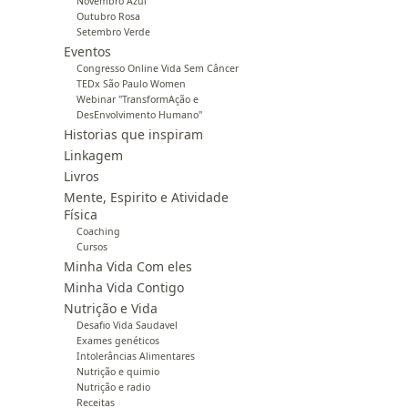
Novembro Azul
Outubro Rosa
Setembro Verde
Eventos
Congresso Online Vida Sem Câncer
TEDx São Paulo Women
Webinar "TransformAção e
DesEnvolvimento Humano"
Historias que inspiram
Linkagem
Livros
Mente, Espirito e Atividade
Física
Coaching
Cursos
Minha Vida Com eles
Minha Vida Contigo
Nutrição e Vida
Desafio Vida Saudavel
Exames genéticos
Intolerâncias Alimentares
Nutrição e quimio
Nutrição e radio
Receitas