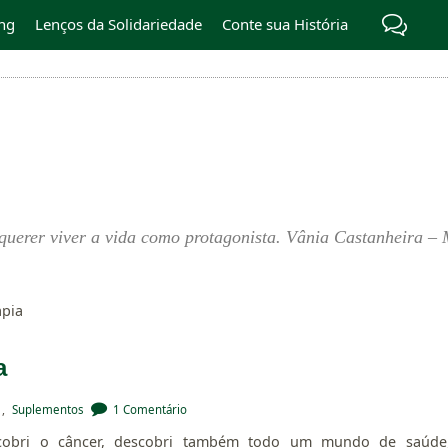
ng
Lenços da Solidariedade
Conte sua História
querer viver a vida como protagonista. Vânia Castanheira – 
apia
a
,
Suplementos
1 Comentário
cobri o câncer, descobri também todo um mundo de saúde