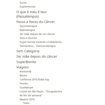
Sucos
Suplementos
O que é meu é teu!
(Passatempos)
Passo a Passo do Câncer
Quimioterapia
Radioterapia
Ser mãe depois de um câncer
Sexo e Quimio
Super bonita durante o tratamento
Tamoxifeno – Hormonoterapia
Sem Categoria
Ser mãe depois do câncer
SuperBonita
Viagens
Amsterdã
Berlim
Califórnia 2016 Road trip
Florida
Guadalupe
Litoral de São Paulo – "Escapadinha
de fim de semana"
Madrid 2016
Toledo