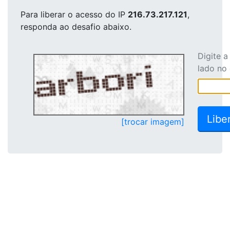
Para liberar o acesso
do IP
216.73.217.121
,
responda ao desafio abaixo.
Digite 
lado no
[trocar imagem]