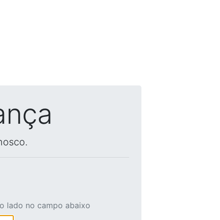
ança
nosco.
ao lado no campo abaixo