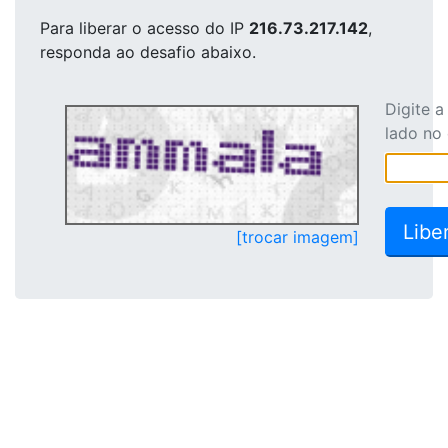
Para liberar o acesso
do IP
216.73.217.142
,
responda ao desafio abaixo.
Digite 
lado no
[trocar imagem]