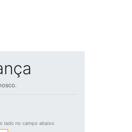
ança
nosco.
ao lado no campo abaixo