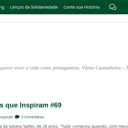
ng
Lenços da Solidariedade
Conte sua História
querer viver a vida como protagonista. Vânia Castanheira – 
as que Inspiram #69
 inspiram
3 Comentários
ia da Juliana Salles, de 28 anos. “Tudo começou quando, com meu