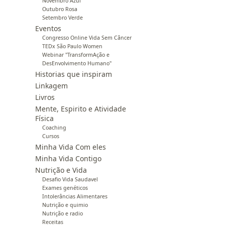
Novembro Azul
Outubro Rosa
Setembro Verde
Eventos
Congresso Online Vida Sem Câncer
TEDx São Paulo Women
Webinar "TransformAção e
DesEnvolvimento Humano"
Historias que inspiram
Linkagem
Livros
Mente, Espirito e Atividade
Física
Coaching
Cursos
Minha Vida Com eles
Minha Vida Contigo
Nutrição e Vida
Desafio Vida Saudavel
Exames genéticos
Intolerâncias Alimentares
Nutrição e quimio
Nutrição e radio
Receitas