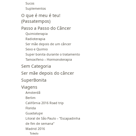
Sucos
Suplementos
O que é meu é teu!
(Passatempos)
Passo a Passo do Câncer
Quimioterapia
Radioterapia
Ser mãe depois de um câncer
Sexo e Quimio
Super bonita durante o tratamento
Tamoxifeno – Hormonoterapia
Sem Categoria
Ser mãe depois do câncer
SuperBonita
Viagens
Amsterdã
Berlim
Califórnia 2016 Road trip
Florida
Guadalupe
Litoral de São Paulo – "Escapadinha
de fim de semana"
Madrid 2016
Toledo