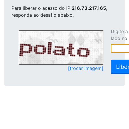
Para liberar o acesso
do IP
216.73.217.165
,
responda ao desafio abaixo.
Digite 
lado no
[trocar imagem]