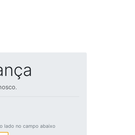
ança
nosco.
ao lado no campo abaixo