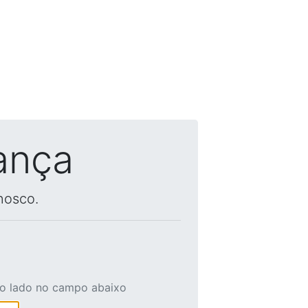
ança
nosco.
ao lado no campo abaixo