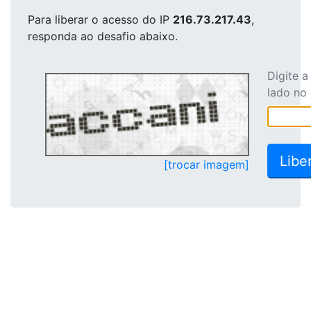
Para liberar o acesso
do IP
216.73.217.43
,
responda ao desafio abaixo.
Digite 
lado no
[trocar imagem]