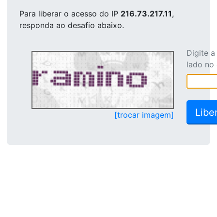
Para liberar o acesso
do IP
216.73.217.11
,
responda ao desafio abaixo.
Digite 
lado no
[trocar imagem]