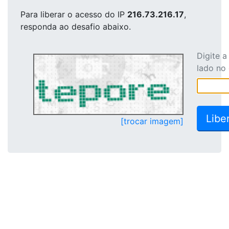
Para liberar o acesso
do IP
216.73.216.17
,
responda ao desafio abaixo.
Digite 
lado no
[trocar imagem]