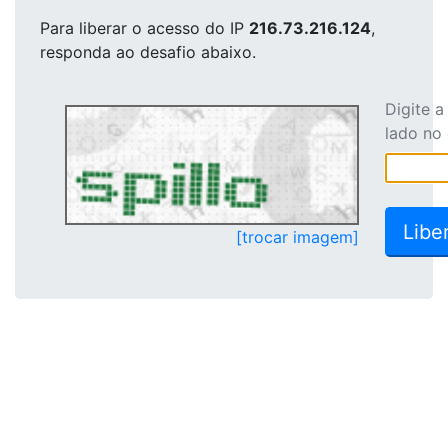
Para liberar o acesso
do IP
216.73.216.124
,
responda ao desafio abaixo.
Digite 
lado no
[trocar imagem]