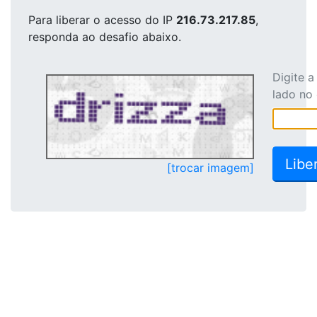
Para liberar o acesso
do IP
216.73.217.85
,
responda ao desafio abaixo.
Digite 
lado no
[trocar imagem]