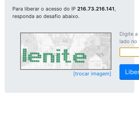
Para liberar o acesso
do IP
216.73.216.141
,
responda ao desafio abaixo.
Digite 
lado no
[trocar imagem]