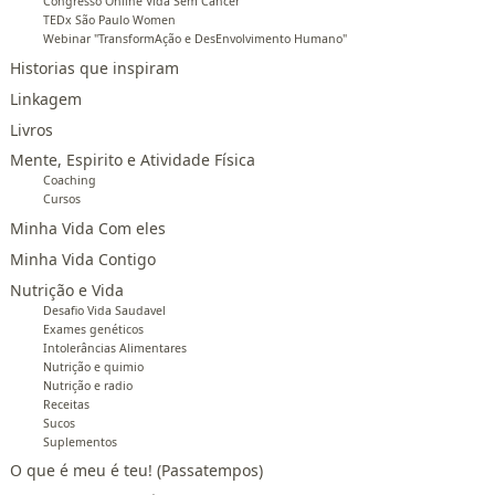
Congresso Online Vida Sem Câncer
TEDx São Paulo Women
Webinar "TransformAção e DesEnvolvimento Humano"
Historias que inspiram
Linkagem
Livros
Mente, Espirito e Atividade Física
Coaching
Cursos
Minha Vida Com eles
Minha Vida Contigo
Nutrição e Vida
Desafio Vida Saudavel
Exames genéticos
Intolerâncias Alimentares
Nutrição e quimio
Nutrição e radio
Receitas
Sucos
Suplementos
O que é meu é teu! (Passatempos)