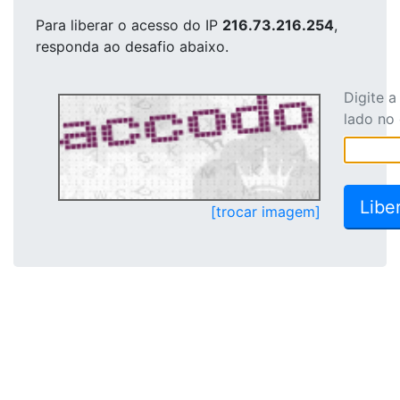
Para liberar o acesso
do IP
216.73.216.254
,
responda ao desafio abaixo.
Digite 
lado no
[trocar imagem]