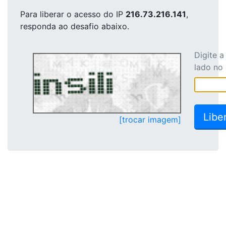
Para liberar o acesso
do IP
216.73.216.141
,
responda ao desafio abaixo.
Digite 
lado no
[trocar imagem]