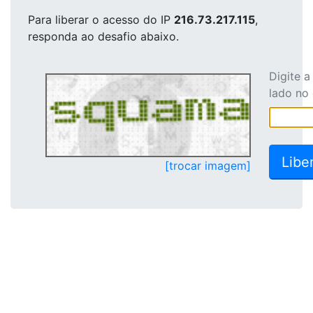
Para liberar o acesso
do IP
216.73.217.115
,
responda ao desafio abaixo.
Digite 
lado no
[trocar imagem]