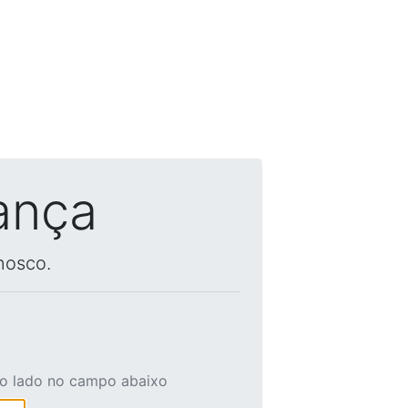
ança
nosco.
ao lado no campo abaixo