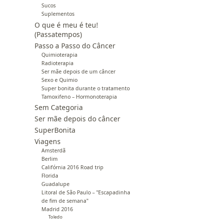
Sucos
Suplementos
O que é meu é teu!
(Passatempos)
Passo a Passo do Câncer
Quimioterapia
Radioterapia
Ser mãe depois de um câncer
Sexo e Quimio
Super bonita durante o tratamento
Tamoxifeno – Hormonoterapia
Sem Categoria
Ser mãe depois do câncer
SuperBonita
Viagens
Amsterdã
Berlim
Califórnia 2016 Road trip
Florida
Guadalupe
Litoral de São Paulo – "Escapadinha
de fim de semana"
Madrid 2016
Toledo