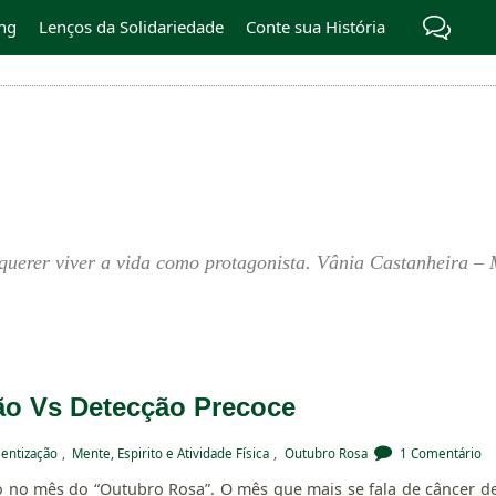
ng
Lenços da Solidariedade
Conte sua História
querer viver a vida como protagonista. Vânia Castanheira – 
ão Vs Detecção Precoce
entização
,
Mente, Espirito e Atividade Física
,
Outubro Rosa
1 Comentário
 no mês do “Outubro Rosa”. O mês que mais se fala de câncer d