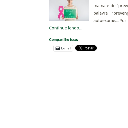
mama e de “preve
palavra “preven
autoexame….Por is
Continue lendo…
Compartilhe isso:
E-mail