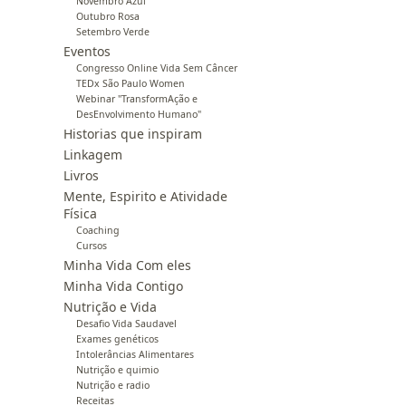
Novembro Azul
Outubro Rosa
Setembro Verde
Eventos
Congresso Online Vida Sem Câncer
TEDx São Paulo Women
Webinar "TransformAção e
DesEnvolvimento Humano"
Historias que inspiram
Linkagem
Livros
Mente, Espirito e Atividade
Física
Coaching
Cursos
Minha Vida Com eles
Minha Vida Contigo
Nutrição e Vida
Desafio Vida Saudavel
Exames genéticos
Intolerâncias Alimentares
Nutrição e quimio
Nutrição e radio
Receitas