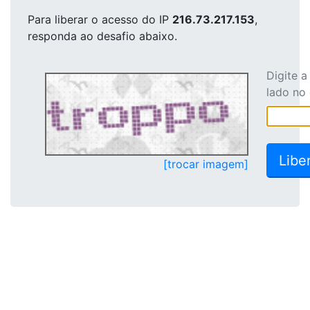
Para liberar o acesso
do IP
216.73.217.153
,
responda ao desafio abaixo.
Digite 
lado no
[trocar imagem]