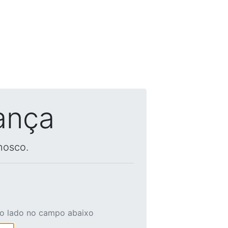
ança
nosco.
ao lado no campo abaixo