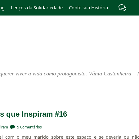
ng
Lenços da Solidariedade
Conte sua História
querer viver a vida como protagonista. Vânia Castanheira – 
as que Inspiram #16
piram
5 Comentários
i com o meu marido sobre este espaço e se deveria ou nã