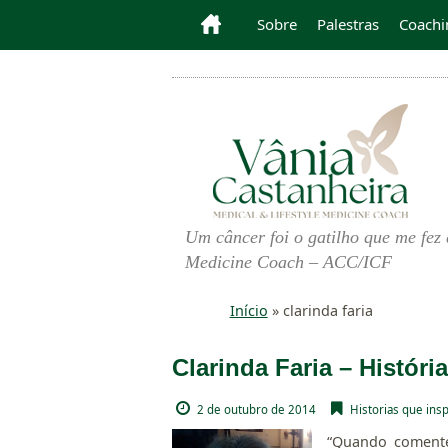
Sobre
Palestras
Coachi
Um câncer foi o gatilho que me fez 
Medicine Coach – ACC/ICF
Início
»
clarinda faria
Clarinda Faria – Históri
2 de outubro de 2014
Historias que ins
“Quando comente