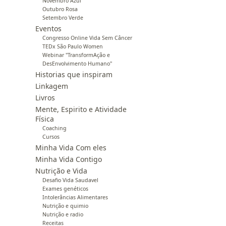
Novembro Azul
Outubro Rosa
Setembro Verde
Eventos
Congresso Online Vida Sem Câncer
TEDx São Paulo Women
Webinar "TransformAção e
DesEnvolvimento Humano"
Historias que inspiram
Linkagem
Livros
Mente, Espirito e Atividade
Física
Coaching
Cursos
Minha Vida Com eles
Minha Vida Contigo
Nutrição e Vida
Desafio Vida Saudavel
Exames genéticos
Intolerâncias Alimentares
Nutrição e quimio
Nutrição e radio
Receitas