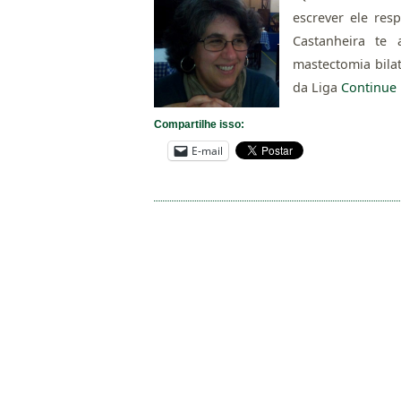
escrever ele re
Castanheira te 
mastectomia bil
da Liga
Continue
Compartilhe isso:
E-mail