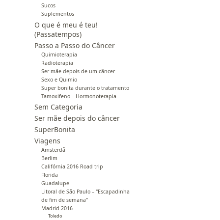
Sucos
Suplementos
O que é meu é teu!
(Passatempos)
Passo a Passo do Câncer
Quimioterapia
Radioterapia
Ser mãe depois de um câncer
Sexo e Quimio
Super bonita durante o tratamento
Tamoxifeno – Hormonoterapia
Sem Categoria
Ser mãe depois do câncer
SuperBonita
Viagens
Amsterdã
Berlim
Califórnia 2016 Road trip
Florida
Guadalupe
Litoral de São Paulo – "Escapadinha
de fim de semana"
Madrid 2016
Toledo